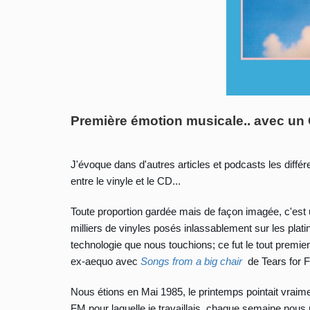
Première émotion musicale.. avec un
J'évoque dans d'autres articles et podcasts les différ
entre le vinyle et le CD...
Toute proportion gardée mais de façon imagée, c'est 
milliers de vinyles posés inlassablement sur les plat
technologie que nous touchions; ce fut le tout premi
ex-aequo avec
Songs from a big chair
de Tears for 
Nous étions en Mai 1985, le printemps pointait vraime
FM pour laquelle je travaillais, chaque semaine nous