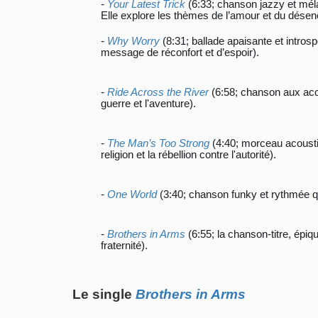
-
Your Latest Trick
(6:33; chanson jazzy et mé
Elle explore les thèmes de l’amour et du dés
-
Why Worry
(8:31; ballade apaisante et intro
message de réconfort et d’espoir).
-
Ride Across the River
(6:58; chanson aux acc
guerre et l'aventure).
-
The Man’s Too Strong
(4:40; morceau acousti
religion et la rébellion contre l'autorité).
-
One World
(3:40; chanson funky et rythmée qu
-
Brothers in Arms
(6:55; la chanson-titre, épiq
fraternité).
Le single
Brothers in Arms