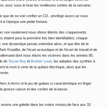
on, avec sous le bras les meilleures sorties de la semaine.
ège que de se voir confier un CD.. privilège aussi car nous
t à l'époque une petite fortune.
ion; non seulement nous étions libérés des craquements
es étaient pour la première fois bien identifiables; chaque
c une dynamique jamais entendue alors, et que dire de la
k Knopfler, de l'écart acoustique et de l'écart de travail et de
et allemand dont nous étions les victimes dans les années 80.
ale de
Tarzan Boy
et
Brother Louie
, les adeptes des synthés à
ent la mort à venir de la quitare électrique, alors que les
ythmée.
hers in Arms
et le jeu de guitare si caractéristique en finger
 de la grosse caisse et des cordes de la basse.
avions une galette dans les mains minuscule face aux 33