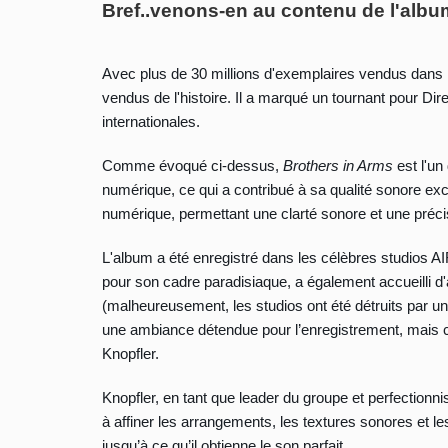
Bref..venons-en au contenu de l'albu
Avec plus de 30 millions d'exemplaires vendus dans
vendus de l'histoire. Il a marqué un tournant pour Dir
internationales.
Comme évoqué ci-dessus,
Brothers in Arms
est l'un
numérique, ce qui a contribué à sa qualité sonore exc
numérique, permettant une clarté sonore et une préci
L'album a été enregistré dans les célèbres studios AI
pour son cadre paradisiaque, a également accueilli d
(malheureusement, les studios ont été détruits par u
une ambiance détendue pour l’enregistrement, mais c
Knopfler.
Knopfler, en tant que leader du groupe et perfectionn
à affiner les arrangements, les textures sonores et le
jusqu’à ce qu’il obtienne le son parfait.