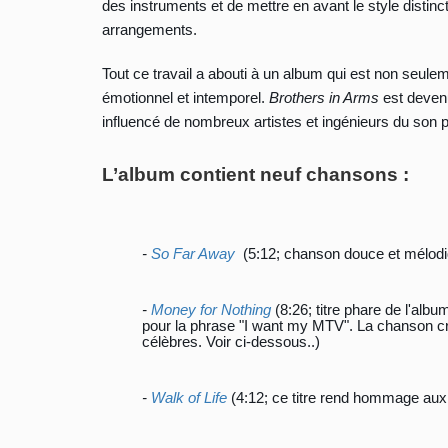
des instruments et de mettre en avant le style distinct
arrangements.
Tout ce travail a abouti à un album qui est non seu
émotionnel et intemporel.
Brothers in Arms
est devenu
influencé de nombreux artistes et ingénieurs du son pa
L’album contient neuf chansons :
-
So Far Away
(5:12; chanson douce et mélodique
-
Money for Nothing
(8:26; titre phare de l'album
pour la phrase "I want my MTV". La chanson crit
célèbres. Voir ci-dessous..)
-
Walk of Life
(4:12; ce titre rend hommage aux m