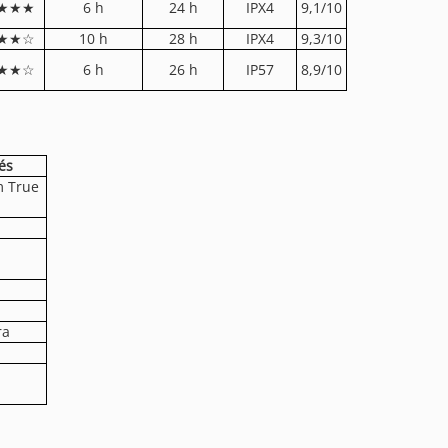
★★★
6 h
24 h
IPX4
9,1/10
★★☆
10 h
28 h
IPX4
9,3/10
★★☆
6 h
26 h
IP57
8,9/10
és
 True
ra