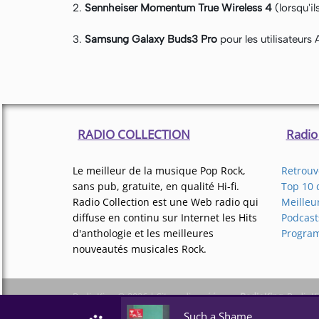
2.
Sennheiser Momentum True Wireless 4
(lorsqu'i
3.
Samsung Galaxy Buds3 Pro
pour les utilisateurs 
RADIO COLLECTION
Radio
Le meilleur de la musique Pop Rock,
Retrouve
sans pub, gratuite, en qualité Hi-fi.
Top 10 
Radio Collection est une Web radio qui
Meilleu
diffuse en continu sur Internet les Hits
Podcast
d'anthologie et les meilleures
Progra
nouveautés musicales Rock.
RadioKing © 2026 | Site radio créé avec
RadioKing
. Radio
Such a Shame