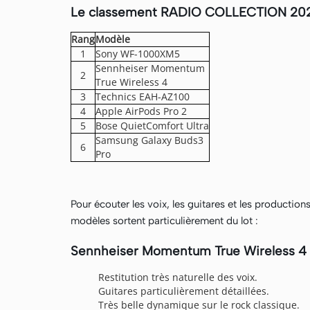
Le classement RADIO COLLECTION 20
Rang
Modèle
1
Sony WF-1000XM5
Sennheiser Momentum
2
True Wireless 4
3
Technics EAH-AZ100
4
Apple AirPods Pro 2
5
Bose QuietComfort Ultra
Samsung Galaxy Buds3
6
Pro
Pour écouter les voix, les guitares et les product
modèles sortent particulièrement du lot :
Sennheiser Momentum True Wireless 4
Restitution très naturelle des voix.
Guitares particulièrement détaillées.
Très belle dynamique sur le rock classique.