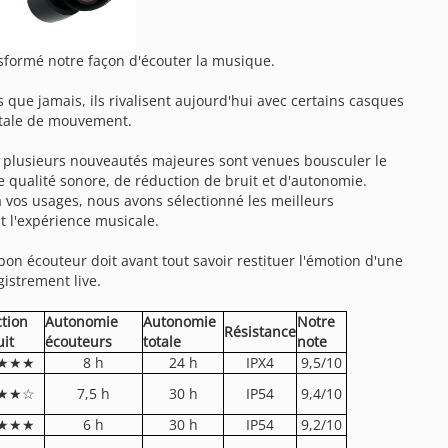
sformé notre façon d'écouter la musique.
que jamais, ils rivalisent aujourd'hui avec certains casques
otale de mouvement.
 plusieurs nouveautés majeures sont venues bousculer le
e qualité sonore, de réduction de bruit et d'autonomie.
à vos usages, nous avons sélectionné les meilleurs
ut l'expérience musicale.
 écouteur doit avant tout savoir restituer l'émotion d'une
gistrement live.
tion
Autonomie
Autonomie
Notre
Résistance
uit
écouteurs
totale
note
★★★
8 h
24 h
IPX4
9,5/10
★★☆
7,5 h
30 h
IP54
9,4/10
★★★
6 h
30 h
IP54
9,2/10