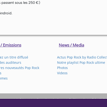
ls passent sous les 250 €)
Android.
 / Emissions
News / Media
z un titre diffusé
Actus Pop Rock by Radio Collec
des auditeurs
Notre playlist Pop Rock ultime
res nouveautés Pop Rock
Photos
s
Videos
mmes
King permet de
faire une radio
en ligne facilement.
Politique de confidentialit