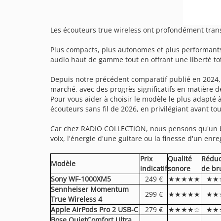
Les écouteurs true wireless ont profondément tran
Plus compacts, plus autonomes et plus performants 
audio haut de gamme tout en offrant une liberté t
Depuis notre précédent comparatif publié en 2024,
marché, avec des progrès significatifs en matière d
Pour vous aider à choisir le modèle le plus adapté 
écouteurs sans fil de 2026, en privilégiant avant to
Car chez RADIO COLLECTION, nous pensons qu'un bon
voix, l'énergie d'une guitare ou la finesse d'un enre
Prix
Qualité
Réduc
Modèle
indicatif
sonore
de br
Sony WF-1000XM5
249 €
★★★★★
★★
Sennheiser Momentum
299 €
★★★★★
★★
True Wireless 4
Apple AirPods Pro 2 USB-C
279 €
★★★★☆
★★
Bose QuietComfort Ultra