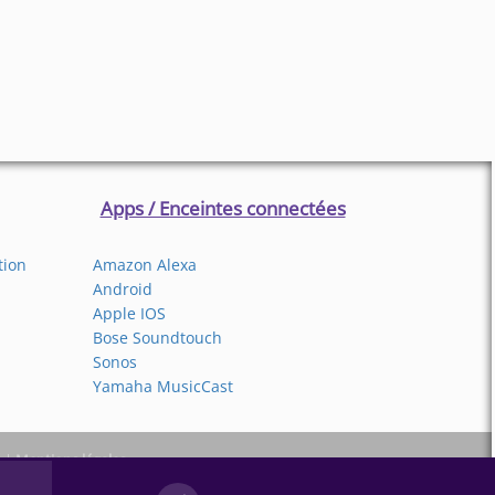
Apps / Enceintes connectées
tion
Amazon Alexa
Android
Apple IOS
Bose Soundtouch
Sonos
Yamaha MusicCast
é
|
Mentions légales