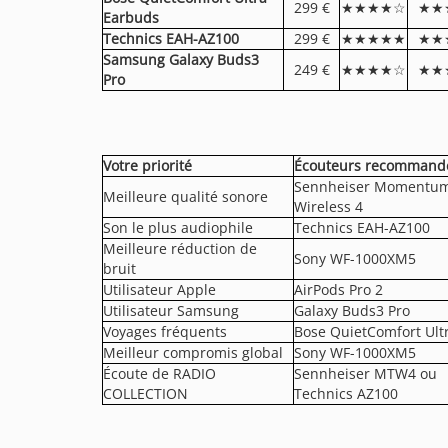
299 €
★★★★☆
★★
Earbuds
Technics EAH-AZ100
299 €
★★★★★
★★
Samsung Galaxy Buds3
249 €
★★★★☆
★★
Pro
Votre priorité
Écouteurs recommand
Sennheiser Momentum
Meilleure qualité sonore
Wireless 4
Son le plus audiophile
Technics EAH-AZ100
Meilleure réduction de
Sony WF-1000XM5
bruit
Utilisateur Apple
AirPods Pro 2
Utilisateur Samsung
Galaxy Buds3 Pro
Voyages fréquents
Bose QuietComfort Ult
Meilleur compromis global
Sony WF-1000XM5
Écoute de RADIO
Sennheiser MTW4 ou
COLLECTION
Technics AZ100