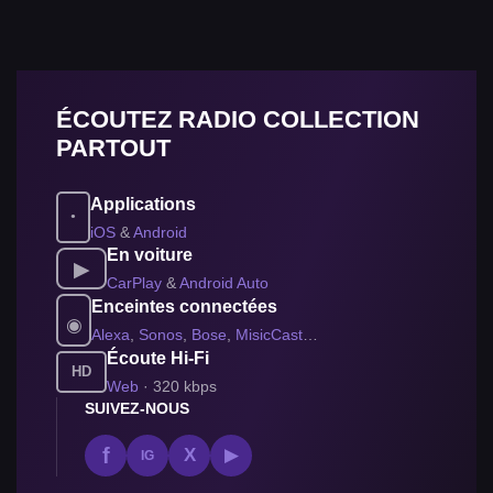
ÉCOUTEZ RADIO COLLECTION
PARTOUT
Applications
●
iOS
&
Android
En voiture
▶
CarPlay
&
Android Auto
Enceintes connectées
◉
Alexa
,
Sonos
,
Bose
,
MisicCast
…
Écoute Hi-Fi
HD
Web
· 320 kbps
SUIVEZ-NOUS
f
X
▶
IG