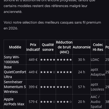
sonore et d'autonomie ont encore progressé, tandis que
certains modèles restent des références malgré leur
ancienneté.
Voici notre sélection des meilleurs casques sans fil premium
en 2026.
Réduction
Prix
Qualité
Codec
Modèle
de bruit
Autonomie
Po
indicatif
sonore
Hi-Res
(ANC)
Sony WH-
449 €
★★★★★
★★★★★
30 h
LDAC
25
1000XM6
Bose
aptX
QuietComfort
449 €
★★★★☆
★★★★★
24 h
25
Adaptive
Ultra
Sennheiser
aptX
Momentum 5
399 €
★★★★★
★★★★☆
57 h
29
Lossless
Wireless
AAC /
Apple
579 €
★★★★☆
★★★★☆
20 h
Audio
38
AirPods Max
Spatial