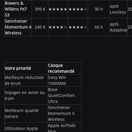
Bowers &
aptX
Wilkins Px7
399 €
★★★★★
★★★★☆
30 h
30
Lossless
S3
Sennheiser
aptX
Momentum 4
249 €
★★★★☆
★★★★☆
60 h
29
Adaptive
Wireless
Casque
Votre priorité
recommandé
Meilleure réduction
Sony WH-
de bruit
1000XM6
Bose
Voyages en avion ou
QuietComfort
train
Ultra
Sennheiser
Meilleure qualité
Momentum 5
sonore
Wireless
Apple AirPods
Utilisateur Apple
Max