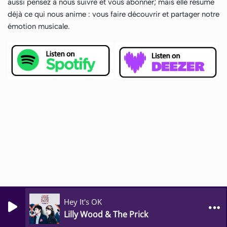
aussi pensez à nous suivre et vous abonner; mais elle résume
déjà ce qui nous anime : vous faire découvrir et partager notre
émotion musicale.
Hey It's OK
0
0
Lilly Wood & The Prick