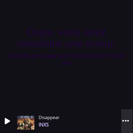
Oups, vous avez
rencontré une erreur.
Il semble que la page que vous recherchez n’existe
plus.
Disappear
INXS